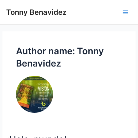
Skip
Main
to
Tonny Benavidez
Men
content
Author name: Tonny
Benavidez