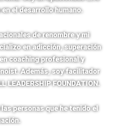
 en el desarrollo humano.
acionales de renombre y mi
ializo en adicción, superación
 en coaching profesional y
noist. Además, soy facilitador
WELL LEADERSHIP FOUNDATION.
 las personas que he tenido el
mación.