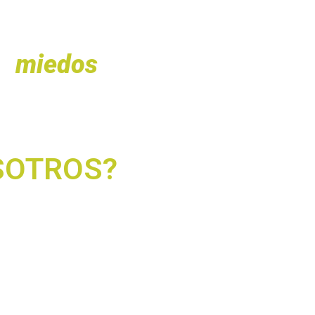
ando a tu audiencia y
ridad te han frenado,
us
miedos
y desatar tu
SOTROS?