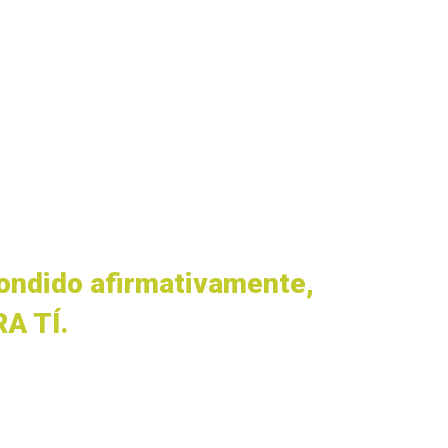
a de hablar?
 persuasivo?
pondido afirmativamente,
A TÍ.