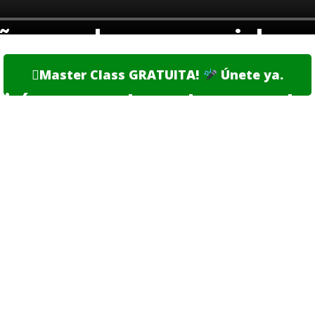
año con clases especiales g
Master Class GRATUITA!
Únete ya.
tirán recurrentemente en nuestro
ctualizada sobre las próximas 
ESTE GRUPO ES PARA TI SI