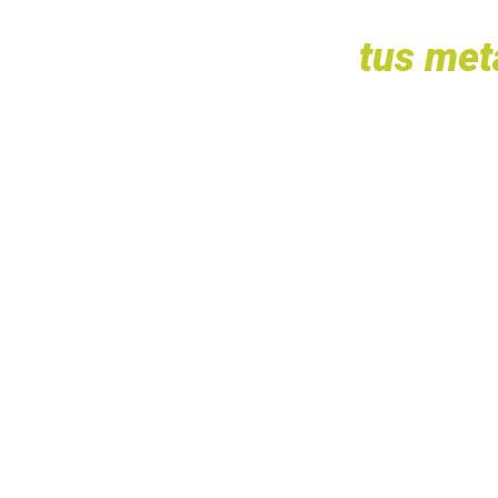
Imagina hablar en pú
alcanzando
tus met
este evento es para 
¿Qué ap
Descubre el Poder de tu Voz:
Domina el Arte del Storytelling:
Transforma el Miedo en tu Combustible:
Conecta Profundamente con tu Audienci