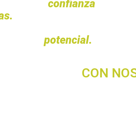
blico con
confianza
, impact
as.
Si la timidez o la insegu
ti. Descubre cómo superar t
potencial.
renderás este
CON NO
a: