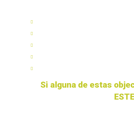
¿Deseas eliminar la ansiedad y e
¿Anhelas dejar de sentirte invis
¿Necesitas olvidar el miedo al f
¿Quieres dejar de perderte oport
¿Quieres dar el salto, superar la 
Si alguna de estas obje
ESTE