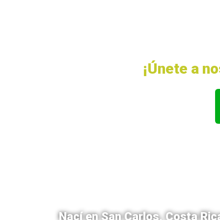
Desbloquea el Poder de las Palabras:
¡Únete a n
Nací en San Carlos, Costa Ric