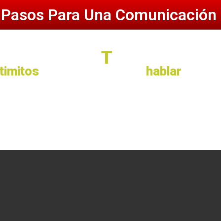
 Pasos Para Una Comunicación 
Comunica
T
En Publico
timitos
también podemos
hablar
en pub
Ver el vídeo completo