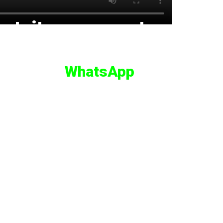
ratuitas recurrentes
 grupo de
WhatsApp
con
MASTERS CLASS.
: