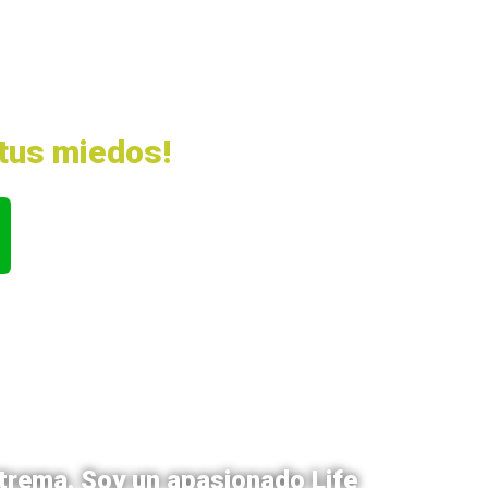
tus miedos!
xtrema. Soy un apasionado Life