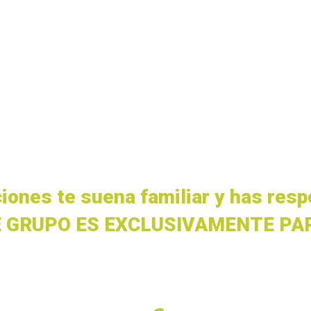
l estrés antes de cada presentación?
ible en reuniones y eventos importantes?
racaso y la vergüenza de hablar en público?
unidades profesionales por la timidez a la hor
barrera de la timidez y convertirte en un líder
ciones te suena familiar y has res
 GRUPO ES EXCLUSIVAMENTE PAR