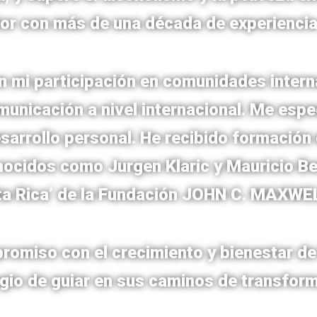
tor con más de una década de experiencia
n mi participación en comunidades intern
unicación a nivel internacional. Me espec
sarrollo personal. He recibido formación
nocidos como Jurgen Klaric y Mauricio Be
sta Rica’ de la Fundación JOHN C. MAX
promiso con el crecimiento y bienestar de
egio de guiar en sus caminos de transfor