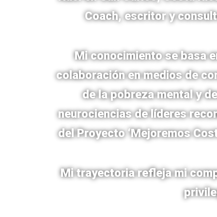
Coach, escritor y consul
Mi conocimiento se basa e
colaboración en medios de com
de la pobreza mental y de
neurociencias de líderes reco
del Proyecto ‘Mejoremos Co
Mi trayectoria refleja mi com
privil